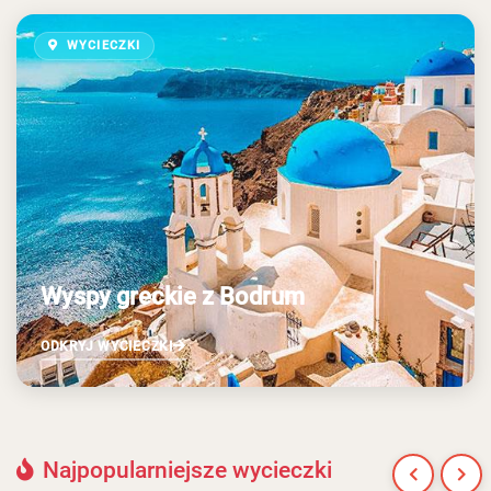
WYCIECZKI
Wyspy greckie z Bodrum
ODKRYJ WYCIECZKI
Najpopularniejsze wycieczki