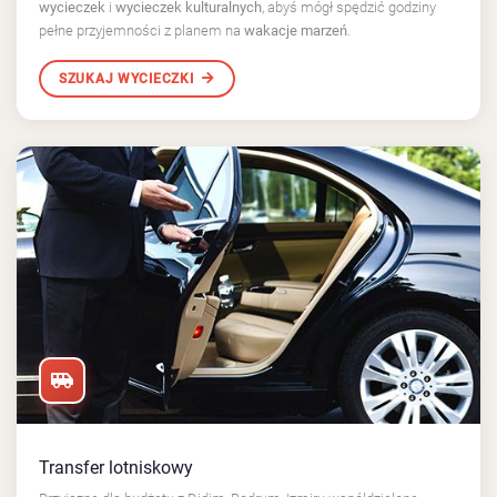
wycieczek
i
wycieczek kulturalnych
, abyś mógł spędzić godziny
pełne przyjemności z planem na
wakacje marzeń
.
SZUKAJ WYCIECZKI
Transfer lotniskowy