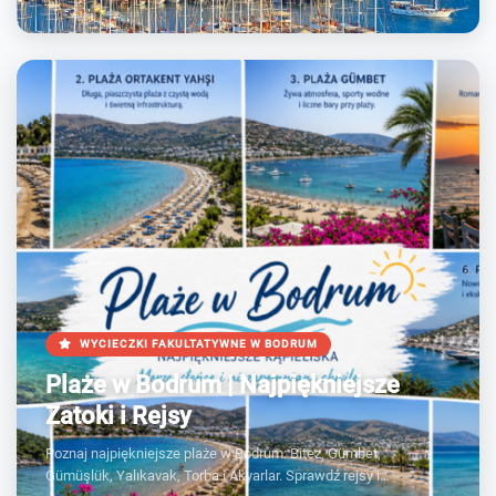
WYCIECZKI FAKULTATYWNE W BODRUM
Plaże w Bodrum | Najpiękniejsze
Zatoki i Rejsy
Poznaj najpiękniejsze plaże w Bodrum: Bitez, Gümbet,
Gümüşlük, Yalıkavak, Torba i Akyarlar. Sprawdź rejsy i