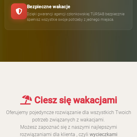
Bezpieczne wakacje
Dzięki gwarancji agencji członkowskiej TÜRSAB bezpiecznie
spełnisz wszystkie swoje potrzeby z jednego miejsca.
Ciesz się wakacjami
Oferujemy pojedyncze rozwiązanie dla wszystkich Twoich
potrzeb związanych z wakacjami.
Możesz zapoznać się z naszymi najlepszymi
rozwiązaniami dla klienta , czyli
wycieczkami