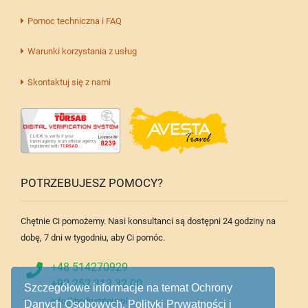
Pomoc techniczna i FAQ
Warunki korzystania z usług
Skontaktuj się z nami
POTRZEBUJESZ POMOCY?
Chętnie Ci pomożemy. Nasi konsultanci są dostępni 24 godziny na
dobę, 7 dni w tygodniu, aby Ci pomóc.
+48 514270929
+90 252 313 32 00
Szczegółowe informacje na temat Ochrony
info@bodrumtour.pl
Danych Osobowych, Polityki Prywatności i