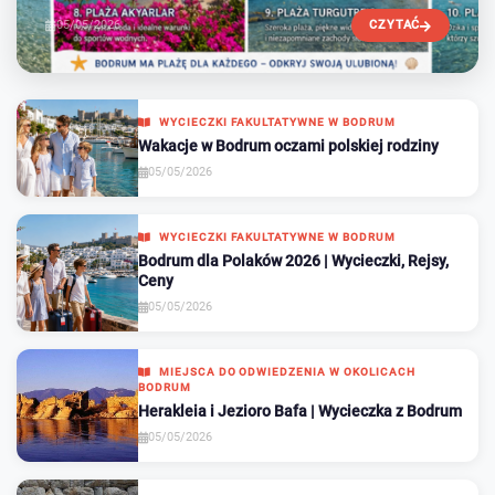
praktyczne wskazówki.
05/05/2026
CZYTAĆ
WYCIECZKI FAKULTATYWNE W BODRUM
Wakacje w Bodrum oczami polskiej rodziny
05/05/2026
WYCIECZKI FAKULTATYWNE W BODRUM
Bodrum dla Polaków 2026 | Wycieczki, Rejsy,
Ceny
05/05/2026
MIEJSCA DO ODWIEDZENIA W OKOLICACH
BODRUM
Herakleia i Jezioro Bafa | Wycieczka z Bodrum
05/05/2026