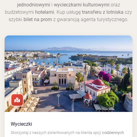
jednodniowymi
i
wycieczkami kulturowymi
oraz
budżetowymi
hotelami
. Kup usługę
transferu z lotniska
czy
szybki
bilet na prom
z gwarancją agenta turystycznego.
Wycieczki
Skorzystaj z naszych zorientowanych na klienta opcji
codziennych