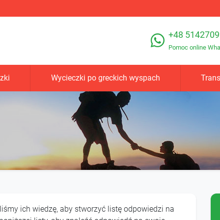
+48 5142709
Pomoc online Wh
zki
Wycieczki po greckich wyspach
Trans
iśmy ich wiedzę, aby stworzyć listę odpowiedzi na