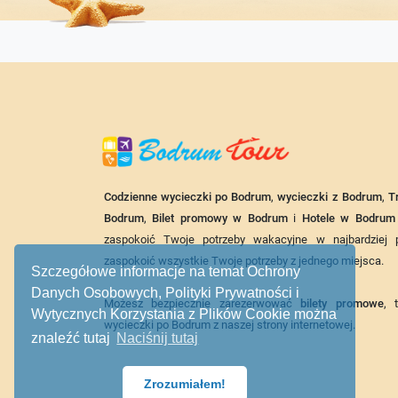
Codzienne wycieczki po Bodrum
,
wycieczki z Bodrum
,
T
Bodrum
,
Bilet promowy w Bodrum
i
Hotele w Bodrum
zaspokoić Twoje potrzeby wakacyjne w najbardziej p
zaspokoić wszystkie Twoje potrzeby z jednego miejsca.
Szczegółowe informacje na temat Ochrony
Danych Osobowych, Polityki Prywatności i
Możesz bezpiecznie zarezerwować
bilety promowe
, 
Wytycznych Korzystania z Plików Cookie można
wycieczki po Bodrum z naszej strony internetowej.
znaleźć tutaj
Naciśnij tutaj
Zrozumiałem!