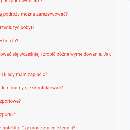
paszportowymi itp.?
datą podróży można zarezerwować?
rzedłużyć pobyt?
w hotelu?
ować się wcześniej i zrobić późne wymeldowanie. Jak
k i kiedy mam zapłacić?
 z kim mamy się skontaktować?
zportowe?
szportu?
 hotel itp. Czy mogę zmienić termin?