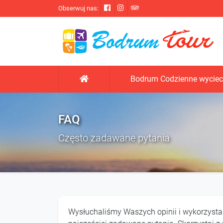
Obserwuj nas:
Bodrum Codzienne wyciec
FAQ
Często zadawane pytania
Wysłuchaliśmy Waszych opinii i wykorzystal