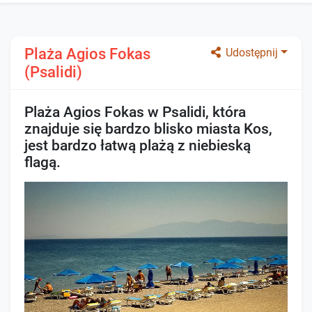
Plaża Agios Fokas
Udostępnij
(Psalidi)
Plaża Agios Fokas w Psalidi, która
znajduje się bardzo blisko miasta Kos,
jest bardzo łatwą plażą z niebieską
flagą.