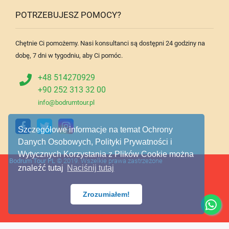
POTRZEBUJESZ POMOCY?
Chętnie Ci pomożemy. Nasi konsultanci są dostępni 24 godziny na
dobę, 7 dni w tygodniu, aby Ci pomóc.
+48 514270929
+90 252 313 32 00
info@bodrumtour.pl
Szczegółowe informacje na temat Ochrony
Danych Osobowych, Polityki Prywatności i
Wytycznych Korzystania z Plików Cookie można
Bodrum Tour PL
© 2019. Wszelkie prawa zastrzeżone
znaleźć tutaj
Naciśnij tutaj
Zrozumiałem!
Bodrum Tour
,
dzienne wycieczki Bodrum
,
Bodrum wycieczki
,
wycieczki z Bodrum
,
Wycieczki z Bodrum na wyspy greckie
,
wycieczki Bodrum Grecja
,
Bodrum Prywatne
wycieczki
,
Prom Bodrum Kos
,
Prom Bodrum