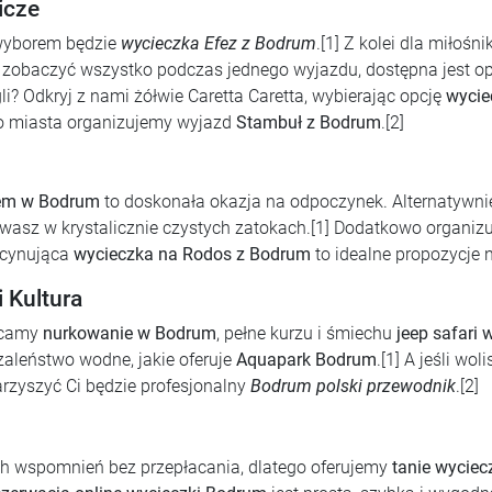
icze
 wyborem będzie
wycieczka Efez z Bodrum
.[1] Z kolei dla miło
hcą zobaczyć wszystko podczas jednego wyjazdu, dostępna jest o
i? Odkryj z nami żółwie Caretta Caretta, wybierając opcję
wycie
go miasta organizujemy wyjazd
Stambuł z Bodrum
.[2]
kiem w Bodrum
to doskonała okazja na odpoczynek. Alternatywn
pływasz w krystalicznie czystych zatokach.[1] Dodatkowo organi
scynująca
wycieczka na Rodos z Bodrum
to idealne propozycje n
 Kultura
ecamy
nurkowanie w Bodrum
, pełne kurzu i śmiechu
jeep safari
zaleństwo wodne, jakie oferuje
Aquapark Bodrum
.[1] A jeśli wol
arzyszyć Ci będzie profesjonalny
Bodrum polski przewodnik
.[2]
ch wspomnień bez przepłacania, dlatego oferujemy
tanie wycie