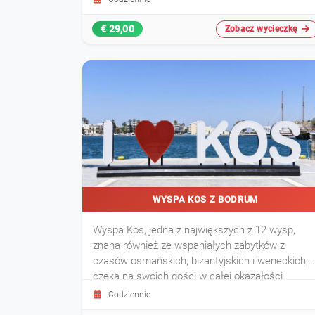
inspirowane rytuałami osmańskimi. Obejmuje
saunę, łaźnię parową, peeling ciała oraz masaż
€ 29,00
Zobacz wycieczkę
pianą. To idealny sposób na relaks i przygotowan
WYSPA KOS Z BODRUM
Wyspa Kos, jedna z największych z 12 wysp,
znana również ze wspaniałych zabytków z
czasów osmańskich, bizantyjskich i weneckich,
czeka na swoich gości w całej okazałości.
Codziennie