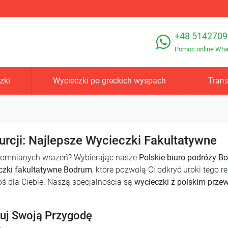
+48 5142709
Pomoc online Wh
zki
Wycieczki po greckich wyspach
Trans
cji: Najlepsze Wycieczki Fakultatywne
apomnianych wrażeń? Wybierając nasze
Polskie biuro podróży B
czki fakultatywne Bodrum
, które pozwolą Ci odkryć uroki tego r
coś dla Ciebie. Naszą specjalnością są
wycieczki z polskim prze
wuj Swoją Przygodę