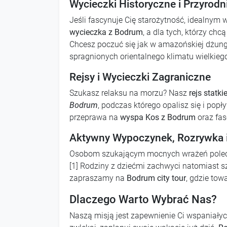
Wycieczki Historyczne i Przyrodn
Jeśli fascynuje Cię starożytność, idealnym
wycieczka z Bodrum
, a dla tych, którzy c
Chcesz poczuć się jak w amazońskiej dżungl
spragnionych orientalnego klimatu wielkie
Rejsy i Wycieczki Zagraniczne
Szukasz relaksu na morzu? Nasz
rejs stat
Bodrum
, podczas którego opalisz się i po
przeprawa na
wyspa Kos z Bodrum
oraz fa
Aktywny Wypoczynek, Rozrywka i
Osobom szukającym mocnych wrażeń pol
[1] Rodziny z dziećmi zachwyci natomiast s
zapraszamy na
Bodrum city tour
, gdzie tow
Dlaczego Warto Wybrać Nas?
Naszą misją jest zapewnienie Ci wspaniały