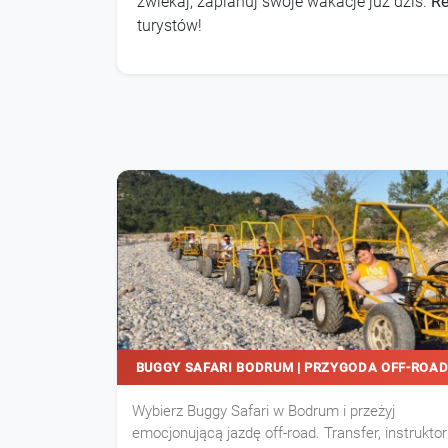
zwlekaj, zaplanuj swoje wakacje już dziś.
Re
turystów!
BUGGY SAFARI BODRUM | PRZYGODA OFF-ROA
Wybierz Buggy Safari w Bodrum i przeżyj
emocjonującą jazdę off-road. Transfer, instruktor