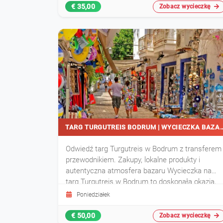
€ 35,00
Zobacz wycieczkę
TARG TURGUTREIS BODRUM | WYCIE
Odwiedź targ Turgutreis w Bodrum z transferem 
przewodnikiem. Zakupy, lokalne produkty i
autentyczna atmosfera bazaru Wycieczka na
targ Turgutreis w Bodrum to doskonała okazja,
aby poczuć autentyczną atmosferę tureckiego
Poniedziałek
bazaru. Odkryj tekstylia, przyprawy, rękodzieło i
pamiątki podczas czasu wolnego na zakupy.
€ 50,00
Zobacz wycieczkę