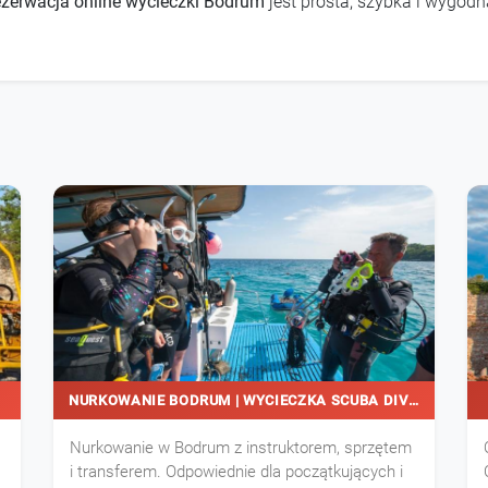
zerwacja online wycieczki Bodrum
jest prosta, szybka i wygodn
D
NURKOWANIE BODRUM | WYCIECZKA SCUBA DIVING
Nurkowanie w Bodrum z instruktorem, sprzętem
i transferem. Odpowiednie dla początkujących i