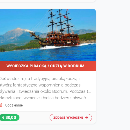
i beztroskie doś
WYCIECZKA PIRACKĄ ŁODZIĄ W BODRUM
Doświadcz rejsu tradycyjną piracką łodzią i
stwórz fantastyczne wspomnienia podczas
pływania i zwiedzania okolic Bodrum. Podczas tej
ekscytującej wycieczki łodzią będziesz pływać
niezwykłą łodzią, która wygląda jak statek piracki!
Codziennie
€ 30,00
Zobacz wycieczkę