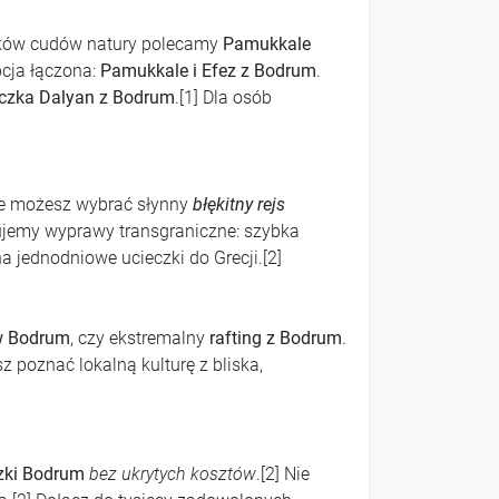
śników cudów natury polecamy
Pamukkale
pcja łączona:
Pamukkale i Efez z Bodrum
.
czka Dalyan z Bodrum
.[1] Dla osób
ie możesz wybrać słynny
błękitny rejs
zujemy wyprawy transgraniczne: szybka
a jednodniowe ucieczki do Grecji.[2]
 w Bodrum
, czy ekstremalny
rafting z Bodrum
.
isz poznać lokalną kulturę z bliska,
czki Bodrum
bez ukrytych kosztów
.[2] Nie