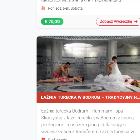
geologicznych, ale także z pozostałości
historycznych.
Poniedziałek, Sobota
€ 75,00
Zobacz wycieczkę
ŁAŹNIA TURECKA W BODRUM – TRADYCYJNY HAMMAM
Łaźnia turecka Bodrum | Hammam i spa
Skorzystaj z łaźni tureckiej w Bodrum z sauną,
peelingiem i masażem pianą. Relaksująca
wycieczka spa z transferem.Łaźnia turecka w
Bodrum to tradycyjne doświadczenie hammamu
Codziennie