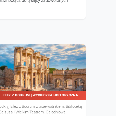
a.[2] Dołącz do tysięcy zadowolonych
EFEZ Z BODRUM | WYCIECZKA HISTORYCZNA
Odkryj Efez z Bodrum z przewodnikiem, Biblioteką
Celsusa i Wielkim Teatrem. Całodniowa