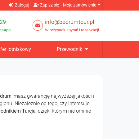
Zaloguj
Zapisz się
Moje zamówienia
29
info@bodrumtour.pl
atsApp
W przypadku pytań i rezerwacji
fer lotniskowy
Przewodnik
odrum
, masz gwarancję najwyższej jakości i
egionu. Niezależnie od tego, czy interesuje
wodnikiem Turcja
, dzięki którym nie ominie