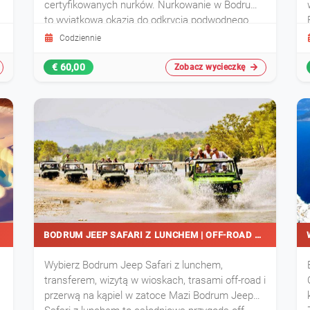
certyfikowanych nurków. Nurkowanie w Bodrum
to wyjątkowa okazja do odkrycia podwodnego
świata Morza Egejskiego. Pod opieką
Codziennie
profesjonalnych instruktorów poznasz bogate
życie morskie i piękne rafy. Wycieczka jest
€ 60,00
Zobacz wycieczkę
odpowiednia zarówno dla początkujących, jak i d
BODRUM JEEP SAFARI Z LUNCHEM | OFF-ROAD TOUR
Wybierz Bodrum Jeep Safari z lunchem,
transferem, wizytą w wioskach, trasami off-road i
przerwą na kąpiel w zatoce Mazi Bodrum Jeep