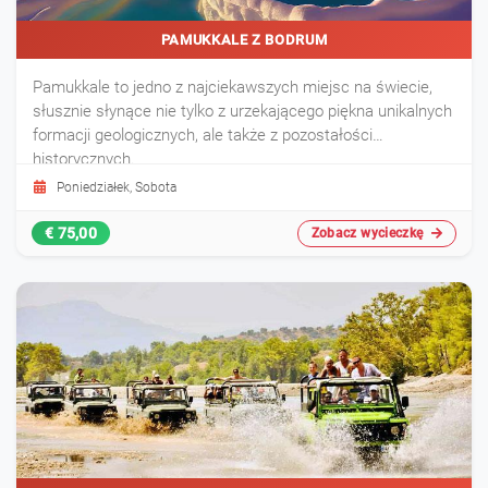
PAMUKKALE Z BODRUM
Pamukkale to jedno z najciekawszych miejsc na świecie,
słusznie słynące nie tylko z urzekającego piękna unikalnych
formacji geologicznych, ale także z pozostałości
historycznych.
Poniedziałek, Sobota
€ 75,00
Zobacz wycieczkę