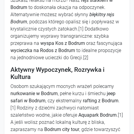
Szukasz relaksu na morzu? Nasz
rejs statkiem w
Bodrum
to doskonała okazja na odpoczynek.
Alternatywnie możesz wybrać słynny
błękitny rejs
Bodrum
, podczas którego opalisz się i popływasz w
krystalicznie czystych zatokach.[1] Dodatkowo
organizujemy wyprawy transgraniczne: szybka
przeprawa na
wyspa Kos z Bodrum
oraz fascynująca
wycieczka na Rodos z Bodrum
to idealne propozycje
na jednodniowe ucieczki do Grecji.[2]
Aktywny Wypoczynek, Rozrywka i
Kultura
Osobom szukającym mocnych wrażeń polecamy
nurkowanie w Bodrum
, pełne kurzu i śmiechu
jeep
safari w Bodrum
, czy ekstremalny
rafting z Bodrum
.
[1] Rodziny z dziećmi zachwyci natomiast
szaleństwo wodne, jakie oferuje
Aquapark Bodrum
.[1]
A jeśli wolisz poznać lokalną kulturę z bliska,
zapraszamy na
Bodrum city tour
, gdzie towarzyszyć