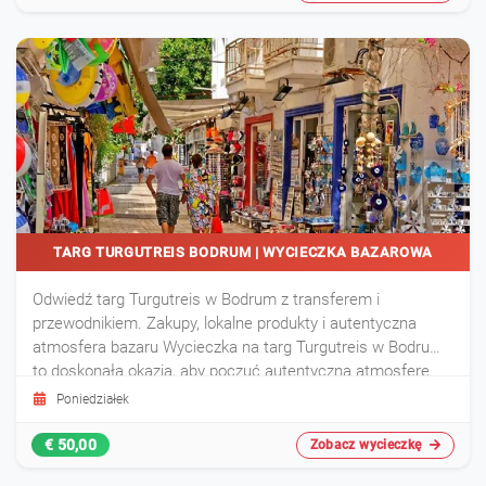
TARG TURGUTREIS BODRUM | WYCIECZKA BAZAROWA
Odwiedź targ Turgutreis w Bodrum z transferem i
przewodnikiem. Zakupy, lokalne produkty i autentyczna
atmosfera bazaru Wycieczka na targ Turgutreis w Bodrum
to doskonała okazja, aby poczuć autentyczną atmosferę
tureckiego bazaru. Odkryj tekstylia, przyprawy, rękodzieło i
Poniedziałek
pamiątki podczas czasu wolnego na zakupy. Transfer i
opieka przewodnika zapew
€ 50,00
Zobacz wycieczkę