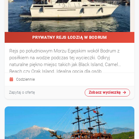
PRYWATNY REJS ŁODZIĄ W BODRUM
Rejs po południowym Morzu Egejskim wokół Bodrum z
posiłkiem na wodzie podczas tej wycieczki. Odkryj
naturalne piękno miejsc takich jak Black Island, Camel
Beach czy Orak Island. Idealna opcja dla osób
poszukujących wyjątkowych chwil z rodziną czy
Codziennie
romantyzmu, a przede wszystkim prywatności.
Zobacz wycieczkę
Zapytaj o ofertę