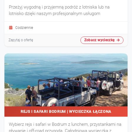
Przeżyj wygodną i przyjemną podróż z lotniska lub na
lotnisko dzięki naszym profesjonalnym usługom
Codziennie
Zobacz wycieczkę
Zapytaj o ofertę
REJS I SAFARI BODRUM | WYCIECZKA ŁĄCZONA
Wybierz rejs i safari w Bodrum z lunchem, przystankami na
pływanie i off-road przygodą. Całodniowa wycieczka z