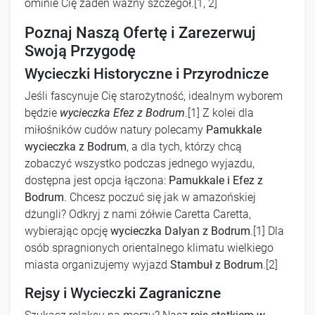
ominie Cię żaden ważny szczegół.[1, 2]
Poznaj Naszą Ofertę i Zarezerwuj
Swoją Przygodę
Wycieczki Historyczne i Przyrodnicze
Jeśli fascynuje Cię starożytność, idealnym wyborem
będzie
wycieczka Efez z Bodrum
.[1] Z kolei dla
miłośników cudów natury polecamy
Pamukkale
wycieczka z Bodrum
, a dla tych, którzy chcą
zobaczyć wszystko podczas jednego wyjazdu,
dostępna jest opcja łączona:
Pamukkale i Efez z
Bodrum
. Chcesz poczuć się jak w amazońskiej
dżungli? Odkryj z nami żółwie Caretta Caretta,
wybierając opcję
wycieczka Dalyan z Bodrum
.[1] Dla
osób spragnionych orientalnego klimatu wielkiego
miasta organizujemy wyjazd
Stambuł z Bodrum
.[2]
Rejsy i Wycieczki Zagraniczne