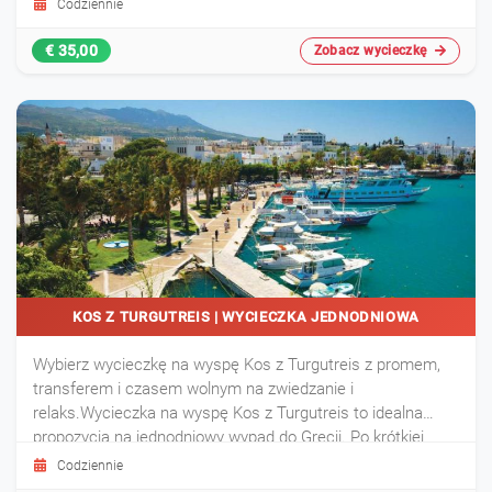
Codziennie
€ 35,00
Zobacz wycieczkę
KOS Z TURGUTREIS | WYCIECZKA JEDNODNIOWA
Wybierz wycieczkę na wyspę Kos z Turgutreis z promem,
transferem i czasem wolnym na zwiedzanie i
relaks.Wycieczka na wyspę Kos z Turgutreis to idealna
propozycja na jednodniowy wypad do Grecji. Po krótkiej
podróży promem możesz zwiedzać wyspę we własnym
Codziennie
tempie, odkrywać zabytki, relaksować się na plaży i