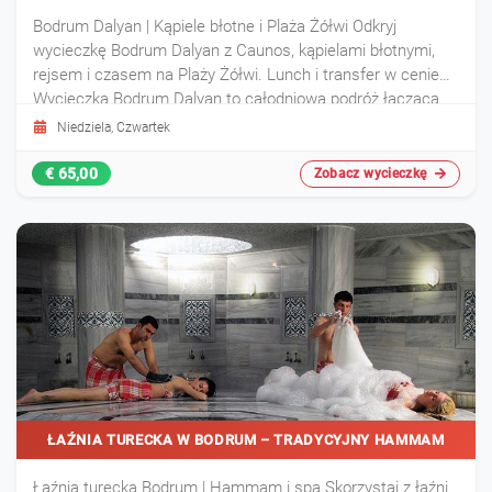
Bodrum Dalyan | Kąpiele błotne i Plaża Żółwi Odkryj
wycieczkę Bodrum Dalyan z Caunos, kąpielami błotnymi,
rejsem i czasem na Plaży Żółwi. Lunch i transfer w cenie
Wycieczka Bodrum Dalyan to całodniowa podróż łącząca
naturę, historię i relaks. Obejmuje rejs łodzią, wizytę przy
Niedziela, Czwartek
grobowcach Caunos, kąpiele błotne oraz czas wolny na
Plaży Żółwi Iztuzu.
€ 65,00
Zobacz wycieczkę
ŁAŹNIA TURECKA W BODRUM – TRADYCYJNY HAMMAM
Łaźnia turecka Bodrum | Hammam i spa Skorzystaj z łaźni