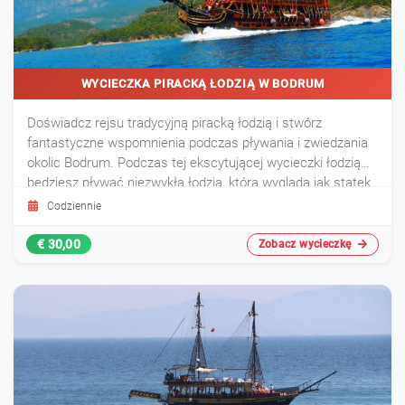
WYCIECZKA PIRACKĄ ŁODZIĄ W BODRUM
Doświadcz rejsu tradycyjną piracką łodzią i stwórz
fantastyczne wspomnienia podczas pływania i zwiedzania
okolic Bodrum. Podczas tej ekscytującej wycieczki łodzią
będziesz pływać niezwykłą łodzią, która wygląda jak statek
piracki!
Codziennie
€ 30,00
Zobacz wycieczkę