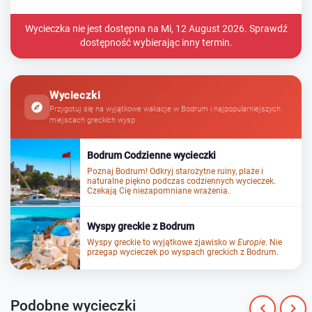
Wycieczka nie jest dostępna na Mi, 12 August 2026. Sprawdź
dostępność wybierając inny termin.
Wycieczki
Przygotuj się na wyjątkowe wakacje w Bodrum i najpopularniejszych
miejscach greckich wysp
Bodrum Codzienne wycieczki
Poznaj
Bodrum
!
Odkryj
starożytne ruiny, plaże i
naturalne piękno podczas codziennych wycieczek.
Czekają Cię niezapomniane wrażenia.
Wyspy greckie z Bodrum
Wyspy greckie
to wyjątkowe zjawisko w
Europie
. Nie
przegap wycieczek po wyspach greckich z Bodrum.
Podobne wycieczki