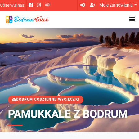
Moje zamówienia
Obserwuj nas:
BODRUM CODZIENNE WYCIECZKI
PAMUKKALE Z BODRUM
Pamukkale to jedno z najciekawszych miejsc na świecie,