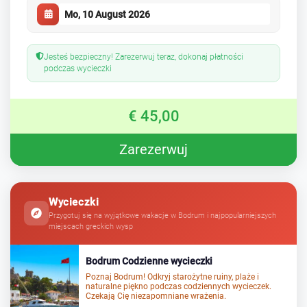
Jesteś bezpieczny! Zarezerwuj teraz, dokonaj płatności
podczas wycieczki
€ 45,00
Zarezerwuj
Wycieczki
Przygotuj się na wyjątkowe wakacje w Bodrum i najpopularniejszych
miejscach greckich wysp
Bodrum Codzienne wycieczki
Poznaj
Bodrum
!
Odkryj
starożytne ruiny, plaże i
naturalne piękno podczas codziennych wycieczek.
Czekają Cię niezapomniane wrażenia.