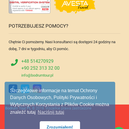
POTRZEBUJESZ POMOCY?
Chętnie Ci pomożemy. Nasi konsultanci są dostępni 24 godziny na
dobę, 7 dni w tygodniu, aby Ci pomóc.
+48 514270929
+90 252 313 32 00
info@bodrumtour.pl
Szczegółowe informacje na temat Ochrony
Danych Osobowych, Polityki Prywatności i
Wytycznych Korzystania z Plików Cookie można
Bodrum Tour PL
© 2019. Wszelkie prawa zastrzeżone
znaleźć tutaj
Naciśnij tutaj
Zrozumiałem!