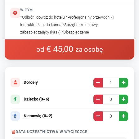
W TYM
*Odbiór i dowóz do hotelu *Profesjonalny przewodnik i
instruktor *Jazda konna *Sprzęt szkoleniowy i
zabezpieczający (kask) *Ubezpieczenie
€ 45,00
od
za osobę
Dorosły
Dziecko (3~6)
Niemowlę (0~2)
DATA UCZESTNICTWA W WYCIECZCE