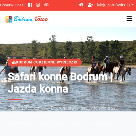
Moje zamówienia
Obserwuj nas:
BODRUM CODZIENNE WYCIECZKI
Safari konne Bodrum |
Jazda konna
Odkryj safari konne w Bodrum przez lasy i wiejskie trasy.
Transfer, przewodnik i sprzęt w cenie. Odpowiednie dla
początkujących Safari konne w Bodrum to relaksująca
wycieczka po malowniczych trasach wiejskich i sosnowych