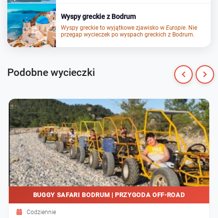
Wyspy greckie z Bodrum
Wyspy greckie
to wyjątkowe zjawisko w
Europie
. Nie
przegap wycieczek po wyspach greckich z Bodrum.
Podobne wycieczki
BUGGY SAFARI BODRUM | PRZYGODA OFF-ROAD
Codziennie